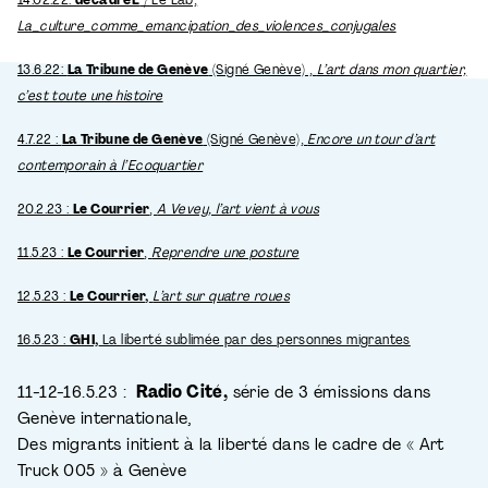
La_culture_comme_emancipation_des_violences_conjugales
13.6.22:
La Tribune de Genève
(Signé Genève) ,
L’art dans mon quartier,
c’est toute une histoire
4.7.22 :
La Tribune de Genève
(Signé Genève),
Encore un tour d’art
contemporain à l’Ecoquartier
20.2.23 :
Le Courrier
,
A Vevey, l’art vient à vous
11.5.23 :
Le Courrier
,
Reprendre une posture
12.5.23 :
Le Courrier,
L’art sur quatre roues
16.5.23 :
GHI,
La liberté sublimée par des personnes migrantes
11-12-16.5.23 :
Radio Cité,
série de 3 émissions dans
Genève internationale,
Des migrants initient à la liberté dans le cadre de « Art
Truck 005 » à Genève