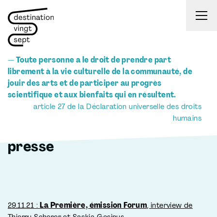
Aller au contenu
— Toute personne a le droit de prendre part
librement à la vie culturelle de la communauté, de
jouir des arts et de participer au progrès
scientifique et aux bienfaits qui en résultent.
article 27 de la Déclaration universelle des droits
humains
presse
29.11.21 :
La Première, émission Forum
, interview de
Thierry Scherer et Saskia Gesinus