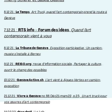
8.12.21 :
Le Temps
,
Art Truck, quand l’art contemporain prend la route à
Genève
7.12.21 :
RTS info – Forum des idées
,
Quand l’art
contemporain vient à vous
8.12.21 :
La Tribune de Genève
,
Exposition participative : Un camion-
musée s’installe à Bernex
9.12.21 :
REISO.org
, revue d’information sociale,
Partager la culture,
ouvrir le champ des possibles
15.12.21 :
GenèveActive.ch
,
L’art vient à Aigues-Vertes en camion-
exposition
21.12.21 :
Vivre à Genève
no 88 Déc21-mars22, p.25,
Un art truck pour
vos œuvres d’art contemporain
14.02.22:
décadréE
/ Le Lab,